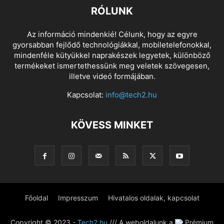
RÓLUNK
Az információ mindenkié! Célunk, hogy az egyre
gyorsabban fejlődő technológiákkal, mobiletelefonokkal,
mindenféle kütyükkel naprakészek legyetek, különböző
termékeket ismertethessünk meg veletek szövegesen,
illetve videó formájában.
Kapcsolat:
info@tech2.hu
KÖVESS MINKET
Főoldal
Impresszum
Hivatalos oldalak, kapcsolat
Copyright © 2023 -
Tech2.hu
/// A weboldalunk a
Prémium