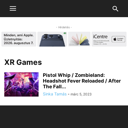
- Hirdetés -
XR Games
Pistol Whip / Zombieland:
Headshot Fever Reloaded / After
The Fall...
Sinka Tamás
-
márc 5, 2023