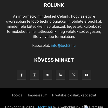
RÓLUNK
Az információ mindenkié! Célunk, hogy az egyre
gyorsabban fejlődő technológiákkal, mobiletelefonokkal,
mindenféle kütyükkel naprakészek legyetek, különböző
termékeket ismertethessünk meg veletek szövegesen,
illetve videó formájában.
Kapcsolat:
info@tech2.hu
KÖVESS MINKET
Főoldal
Impresszum
Hivatalos oldalak, kapcsolat
Copyright © 2023 -
Tech2.hu
/// A weboldalunk a
Prémium