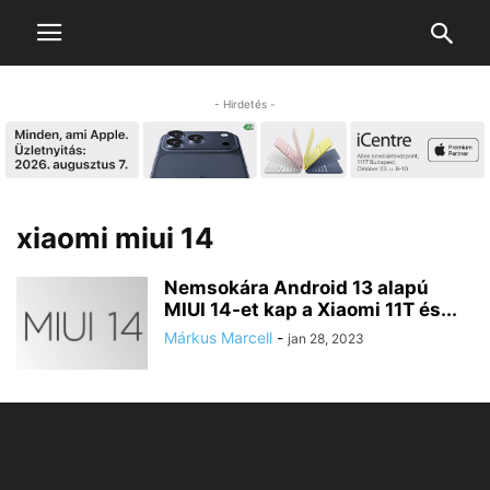
- Hirdetés -
xiaomi miui 14
Nemsokára Android 13 alapú
MIUI 14-et kap a Xiaomi 11T és...
Márkus Marcell
-
jan 28, 2023