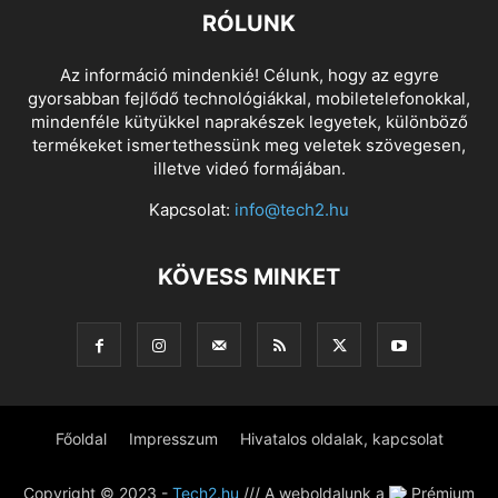
RÓLUNK
Az információ mindenkié! Célunk, hogy az egyre
gyorsabban fejlődő technológiákkal, mobiletelefonokkal,
mindenféle kütyükkel naprakészek legyetek, különböző
termékeket ismertethessünk meg veletek szövegesen,
illetve videó formájában.
Kapcsolat:
info@tech2.hu
KÖVESS MINKET
Főoldal
Impresszum
Hivatalos oldalak, kapcsolat
Copyright © 2023 -
Tech2.hu
/// A weboldalunk a
Prémium