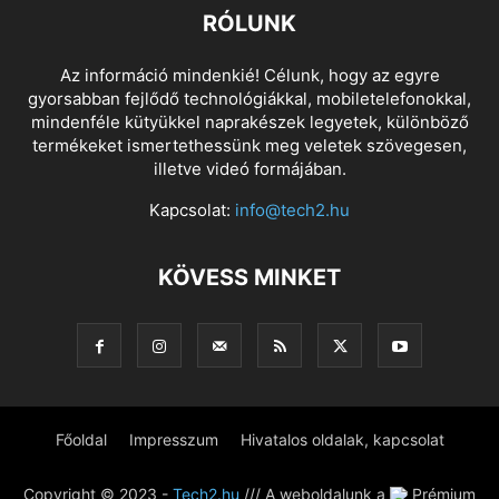
RÓLUNK
Az információ mindenkié! Célunk, hogy az egyre
gyorsabban fejlődő technológiákkal, mobiletelefonokkal,
mindenféle kütyükkel naprakészek legyetek, különböző
termékeket ismertethessünk meg veletek szövegesen,
illetve videó formájában.
Kapcsolat:
info@tech2.hu
KÖVESS MINKET
Főoldal
Impresszum
Hivatalos oldalak, kapcsolat
Copyright © 2023 -
Tech2.hu
/// A weboldalunk a
Prémium