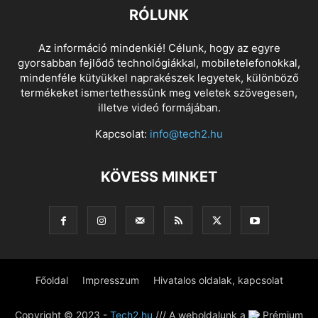
RÓLUNK
Az információ mindenkié! Célunk, hogy az egyre
gyorsabban fejlődő technológiákkal, mobiletelefonokkal,
mindenféle kütyükkel naprakészek legyetek, különböző
termékeket ismertethessünk meg veletek szövegesen,
illetve videó formájában.
Kapcsolat:
info@tech2.hu
KÖVESS MINKET
Főoldal
Impresszum
Hivatalos oldalak, kapcsolat
Copyright © 2023 -
Tech2.hu
/// A weboldalunk a
Prémium