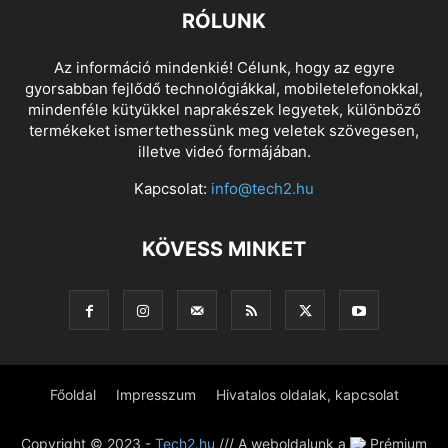
RÓLUNK
Az információ mindenkié! Célunk, hogy az egyre
gyorsabban fejlődő technológiákkal, mobiletelefonokkal,
mindenféle kütyükkel naprakészek legyetek, különböző
termékeket ismertethessünk meg veletek szövegesen,
illetve videó formájában.
Kapcsolat:
info@tech2.hu
KÖVESS MINKET
Főoldal
Impresszum
Hivatalos oldalak, kapcsolat
Copyright © 2023 -
Tech2.hu
/// A weboldalunk a
Prémium