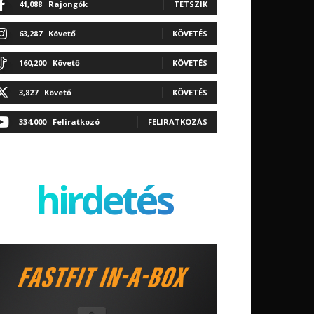
41,088
Rajongók
TETSZIK
63,287
Követő
KÖVETÉS
160,200
Követő
KÖVETÉS
3,827
Követő
KÖVETÉS
334,000
Feliratkozó
FELIRATKOZÁS
hirdetés