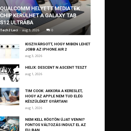
QUALCOMM HELYETT MEDIATEK
CHIP KERÜLHET A GALAXY TAB
S12 ULTRÁBA
Tech2 Laci
-
aug 3, 2026
0
KISZIVÁRGOTT, HOGY MIBEN LEHET
JOBB AZ IPHONE AIR 2
aug 3, 2026
HELIX: DESCENT N ASCENT TESZT
aug 1, 2026
TIM COOK: AKKORA A KERESLET,
HOGY AZ APPLE NEM TUD ELÉG
KÉSZÜLÉKET GYÁRTANI
aug 1, 2026
NEM KELL RÖGTÖN ÚJAT VENNI?
FONTOS VÁLTOZÁS INDULT EL AZ
EU-BAN