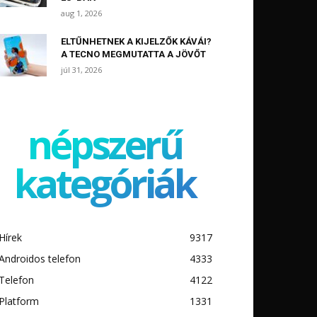
aug 1, 2026
ELTŰNHETNEK A KIJELZŐK KÁVÁI?
A TECNO MEGMUTATTA A JÖVŐT
júl 31, 2026
népszerű
kategóriák
Hírek
9317
Androidos telefon
4333
Telefon
4122
Platform
1331