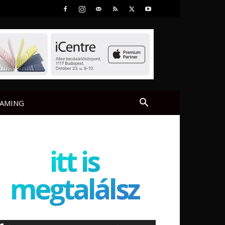
AMING
itt is
megtalálsz