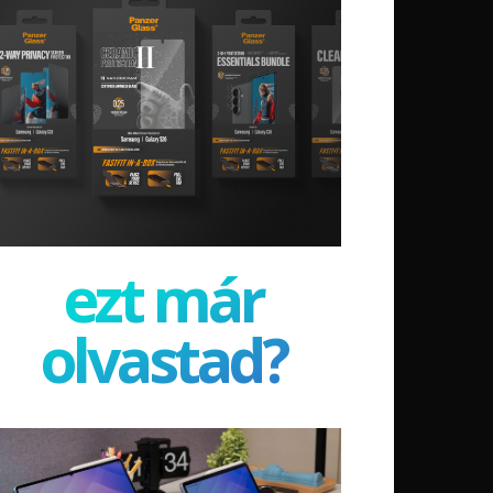
ezt már
olvastad?