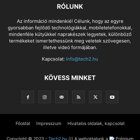
RÓLUNK
Az információ mindenkié! Célunk, hogy az egyre
gyorsabban fejlődő technológiákkal, mobiletelefonokkal,
mindenféle kütyükkel naprakészek legyetek, különböző
termékeket ismertethessünk meg veletek szövegesen,
illetve videó formájában.
Kapcsolat:
info@tech2.hu
KÖVESS MINKET
Főoldal
Impresszum
Hivatalos oldalak, kapcsolat
Copyright © 2023 -
Tech2.hu
/// A weboldalunk a
Prémium