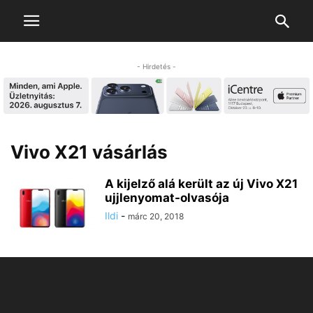
- Hirdetés -
Vivo X21 vásárlás
A kijelző alá került az új Vivo X21
ujjlenyomat-olvasója
Ildi
-
márc 20, 2018