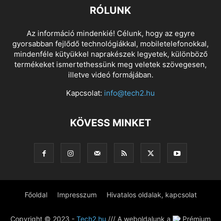
RÓLUNK
Az információ mindenkié! Célunk, hogy az egyre
gyorsabban fejlődő technológiákkal, mobiletelefonokkal,
mindenféle kütyükkel naprakészek legyetek, különböző
termékeket ismertethessünk meg veletek szövegesen,
illetve videó formájában.
Kapcsolat:
info@tech2.hu
KÖVESS MINKET
Főoldal
Impresszum
Hivatalos oldalak, kapcsolat
Copyright © 2023 -
Tech2.hu
/// A weboldalunk a
Prémium