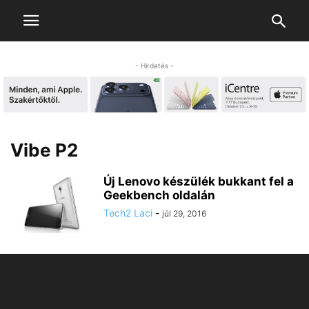
- Hirdetés -
Vibe P2
Új Lenovo készülék bukkant fel a
Geekbench oldalán
Tech2 Laci
-
júl 29, 2016