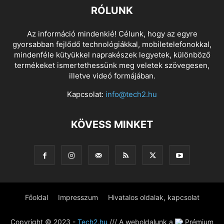
RÓLUNK
Az információ mindenkié! Célunk, hogy az egyre
gyorsabban fejlődő technológiákkal, mobiletelefonokkal,
mindenféle kütyükkel naprakészek legyetek, különböző
termékeket ismertethessünk meg veletek szövegesen,
illetve videó formájában.
Kapcsolat:
info@tech2.hu
KÖVESS MINKET
Főoldal
Impresszum
Hivatalos oldalak, kapcsolat
Copyright © 2023 -
Tech2.hu
/// A weboldalunk a
Prémium