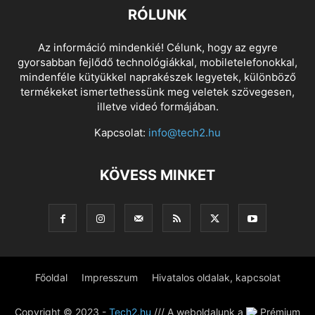
RÓLUNK
Az információ mindenkié! Célunk, hogy az egyre
gyorsabban fejlődő technológiákkal, mobiletelefonokkal,
mindenféle kütyükkel naprakészek legyetek, különböző
termékeket ismertethessünk meg veletek szövegesen,
illetve videó formájában.
Kapcsolat:
info@tech2.hu
KÖVESS MINKET
Főoldal
Impresszum
Hivatalos oldalak, kapcsolat
Copyright © 2023 -
Tech2.hu
/// A weboldalunk a
Prémium