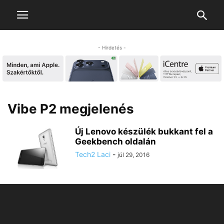
- Hirdetés -
Vibe P2 megjelenés
Új Lenovo készülék bukkant fel a
Geekbench oldalán
Tech2 Laci
-
júl 29, 2016