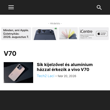
- Hirdetés -
V70
Sík kijelzővel és alumínium
házzal érkezik a vivo V70
Tech2 Laci
-
febr 20, 2026