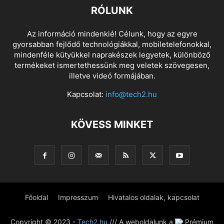
RÓLUNK
Az információ mindenkié! Célunk, hogy az egyre
gyorsabban fejlődő technológiákkal, mobiletelefonokkal,
mindenféle kütyükkel naprakészek legyetek, különböző
termékeket ismertethessünk meg veletek szövegesen,
illetve videó formájában.
Kapcsolat:
info@tech2.hu
KÖVESS MINKET
Főoldal
Impresszum
Hivatalos oldalak, kapcsolat
Copyright © 2023 -
Tech2.hu
/// A weboldalunk a
Prémium