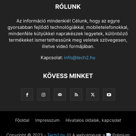
RÓLUNK
Az információ mindenkié! Célunk, hogy az egyre
gyorsabban fejlődő technológiákkal, mobiletelefonokkal,
mindenféle kütyükkel naprakészek legyetek, különböző
termékeket ismertethessünk meg veletek szövegesen,
illetve videó formájában.
Kapcsolat:
info@tech2.hu
KÖVESS MINKET
Főoldal
Impresszum
Hivatalos oldalak, kapcsolat
Copyright © 2023 -
Tech2.hu
/// A weboldalunk a
Prémium