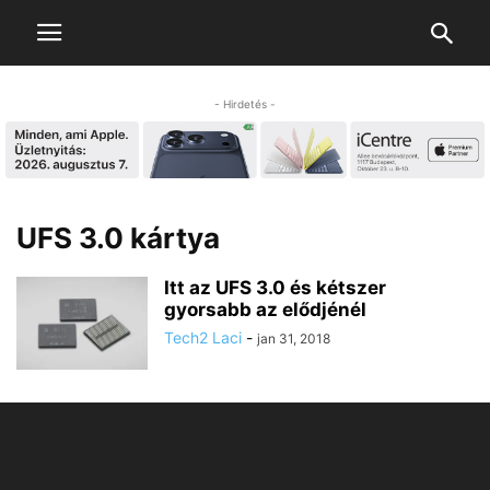
- Hirdetés -
UFS 3.0 kártya
Itt az UFS 3.0 és kétszer
gyorsabb az elődjénél
Tech2 Laci
-
jan 31, 2018