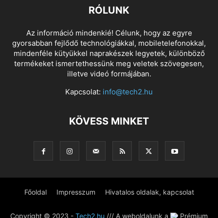
RÓLUNK
Az információ mindenkié! Célunk, hogy az egyre
gyorsabban fejlődő technológiákkal, mobiletelefonokkal,
mindenféle kütyükkel naprakészek legyetek, különböző
termékeket ismertethessünk meg veletek szövegesen,
illetve videó formájában.
Kapcsolat:
info@tech2.hu
KÖVESS MINKET
Főoldal
Impresszum
Hivatalos oldalak, kapcsolat
Copyright © 2023 -
Tech2.hu
/// A weboldalunk a
Prémium