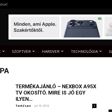
SOLAT
K
SZOFTVER
HARDVER
TECHNOLÓGIA
G
ÓPA
TERMÉKAJÁNLÓ – NEXBOX A95X
TV OKOSÍTÓ. MIRE IS JÓ EGY
ILYEN...
Tech2 Laci
-
júl 19, 2016
1