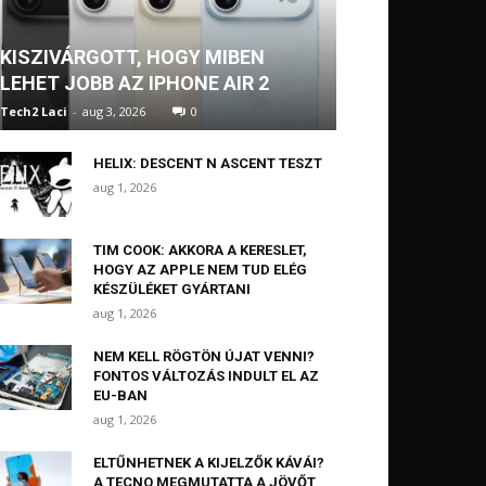
KISZIVÁRGOTT, HOGY MIBEN
LEHET JOBB AZ IPHONE AIR 2
Tech2 Laci
-
aug 3, 2026
0
HELIX: DESCENT N ASCENT TESZT
aug 1, 2026
TIM COOK: AKKORA A KERESLET,
HOGY AZ APPLE NEM TUD ELÉG
KÉSZÜLÉKET GYÁRTANI
aug 1, 2026
NEM KELL RÖGTÖN ÚJAT VENNI?
FONTOS VÁLTOZÁS INDULT EL AZ
EU-BAN
aug 1, 2026
ELTŰNHETNEK A KIJELZŐK KÁVÁI?
A TECNO MEGMUTATTA A JÖVŐT