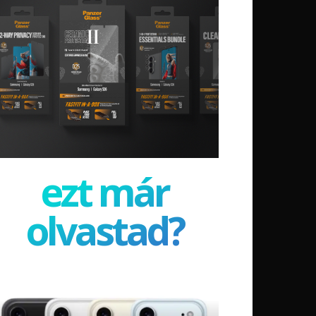
ezt már
olvastad?