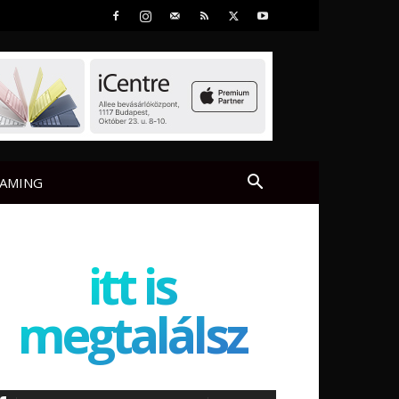
AMING
itt is
megtalálsz