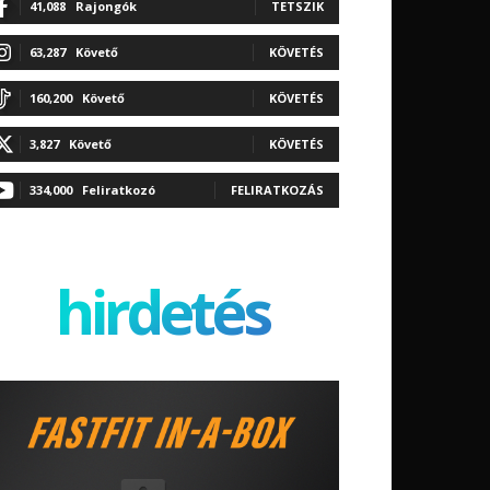
41,088
Rajongók
TETSZIK
63,287
Követő
KÖVETÉS
160,200
Követő
KÖVETÉS
3,827
Követő
KÖVETÉS
334,000
Feliratkozó
FELIRATKOZÁS
hirdetés