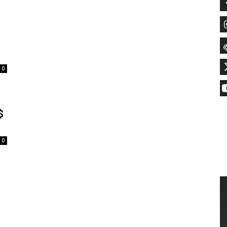
0
$
0