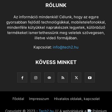
RÓLUNK
Az információ mindenkié! Célunk, hogy az egyre
gyorsabban fejlődő technológiákkal, mobiletelefonokkal,
mindenféle kütyükkel naprakészek legyetek, különböző
termékeket ismertethessünk meg veletek szövegesen,
illetve videó formájában.
Kapcsolat:
info@tech2.hu
KÖVESS MINKET
Főoldal
Impresszum
Hivatalos oldalak, kapcsolat
Copyright © 2023 -
Tech2.hu
/// A weboldalunk a
Prémium