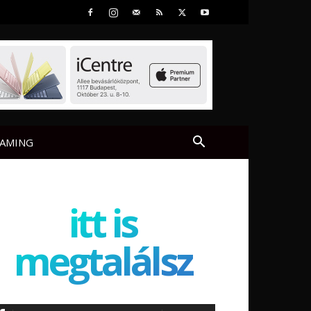
AMING
itt is
megtalálsz