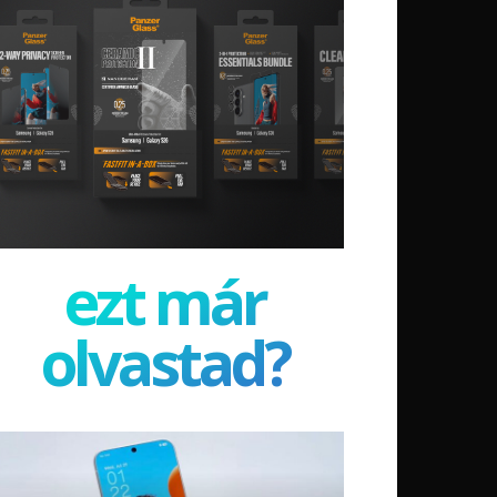
ezt már
olvastad?