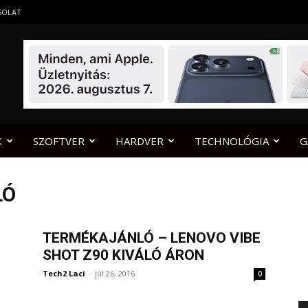
SOLAT
K
SZOFTVER
HARDVER
TECHNOLÓGIA
G
LÓ
TERMÉKAJÁNLÓ – LENOVO VIBE
SHOT Z90 KIVÁLÓ ÁRON
Tech2 Laci
-
júl 26, 2016
0