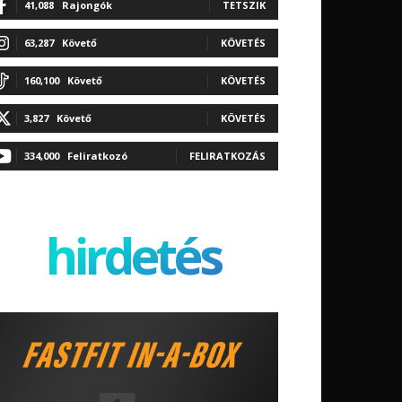
41,088
Rajongók
TETSZIK
63,287
Követő
KÖVETÉS
160,100
Követő
KÖVETÉS
3,827
Követő
KÖVETÉS
334,000
Feliratkozó
FELIRATKOZÁS
hirdetés