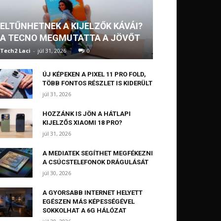
ELTŰNHETNEK A KIJELZŐK KÁVÁI?
A TECNO MEGMUTATTA A JÖVŐT
Tech2 Laci
-
júl 31, 2026
0
ÚJ KÉPEKEN A PIXEL 11 PRO FOLD,
TÖBB FONTOS RÉSZLET IS KIDERÜLT
júl 31, 2026
HOZZÁNK IS JÖN A HÁTLAPI
KIJELZŐS XIAOMI 18 PRO?
júl 31, 2026
A MEDIATEK SEGÍTHET MEGFÉKEZNI
A CSÚCSTELEFONOK DRÁGULÁSÁT
júl 30, 2026
A GYORSABB INTERNET HELYETT
EGÉSZEN MÁS KÉPESSÉGÉVEL
SOKKOLHAT A 6G HÁLÓZAT