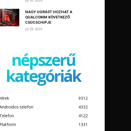
júl 30, 2026
NAGY UGRÁST HOZHAT A
QUALCOMM KÖVETKEZŐ
CSÚCSCHIPJE
júl 29, 2026
népszerű
kategóriák
Hírek
9312
Androidos telefon
4332
Telefon
4122
Platform
1331