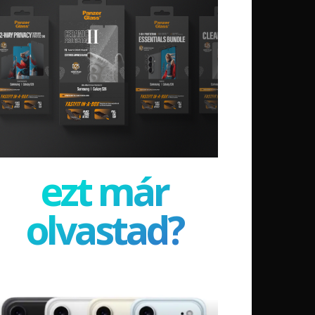
ezt már
olvastad?