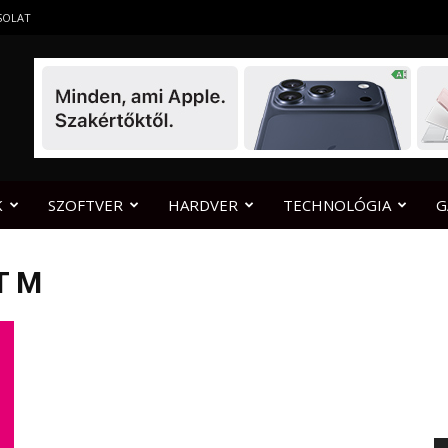
SOLAT
K
SZOFTVER
HARDVER
TECHNOLÓGIA
G
T M