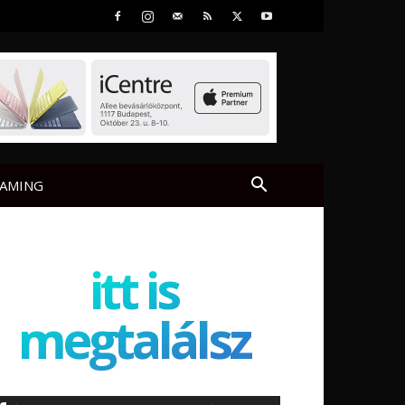
AMING
itt is
megtalálsz