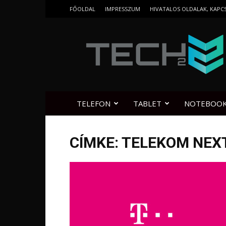
FŐOLDAL
IMPRESSZUM
HIVATALOS OLDALAK, KAPC
Tech2.hu
TELEFON
TABLET
NOTEBOO
CÍMKE: TELEKOM NEX