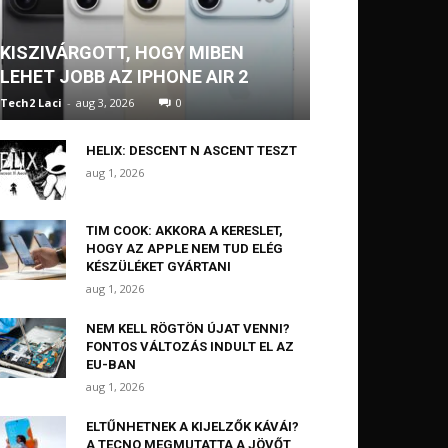
KISZIVÁRGOTT, HOGY MIBEN
LEHET JOBB AZ IPHONE AIR 2
Tech2 Laci
-
aug 3, 2026
0
HELIX: DESCENT N ASCENT TESZT
aug 1, 2026
TIM COOK: AKKORA A KERESLET,
HOGY AZ APPLE NEM TUD ELÉG
KÉSZÜLÉKET GYÁRTANI
aug 1, 2026
NEM KELL RÖGTÖN ÚJAT VENNI?
FONTOS VÁLTOZÁS INDULT EL AZ
EU-BAN
aug 1, 2026
ELTŰNHETNEK A KIJELZŐK KÁVÁI?
A TECNO MEGMUTATTA A JÖVŐT