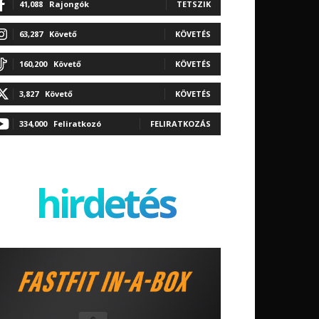
41,088
Rajongók
TETSZIK
63,287
Követő
KÖVETÉS
160,200
Követő
KÖVETÉS
3,827
Követő
KÖVETÉS
334,000
Feliratkozó
FELIRATKOZÁS
hirdetés