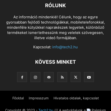
RÓLUNK
Az információ mindenkié! Célunk, hogy az egyre
gyorsabban fejlődő technológiákkal, mobiletelefonokkal,
mindenféle kütyükkel naprakészek legyetek, különböző
termékeket ismertethessünk meg veletek szövegesen,
illetve videó formájában.
Kapcsolat:
info@tech2.hu
KÖVESS MINKET
Főoldal
Impresszum
Hivatalos oldalak, kapcsolat
Copyright © 2023 -
Tech2.hu
/// A weboldalunk a
Prémium