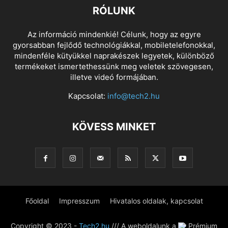
RÓLUNK
Az információ mindenkié! Célunk, hogy az egyre
gyorsabban fejlődő technológiákkal, mobiletelefonokkal,
mindenféle kütyükkel naprakészek legyetek, különböző
termékeket ismertethessünk meg veletek szövegesen,
illetve videó formájában.
Kapcsolat:
info@tech2.hu
KÖVESS MINKET
Főoldal
Impresszum
Hivatalos oldalak, kapcsolat
Copyright © 2023 -
Tech2.hu
/// A weboldalunk a
Prémium