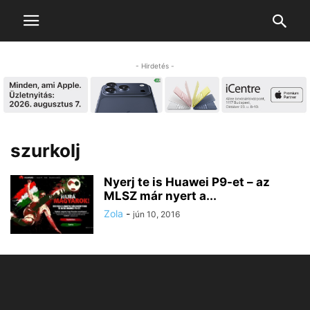
- Hirdetés -
szurkolj
Nyerj te is Huawei P9-et – az
MLSZ már nyert a...
Zola
-
jún 10, 2016