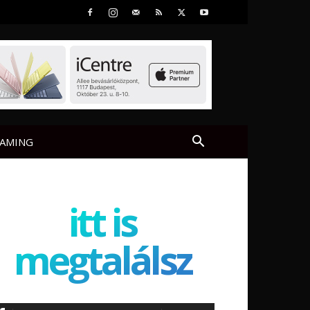
AMING
itt is
megtalálsz