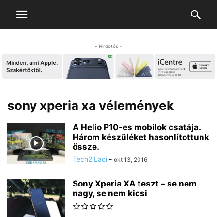
- Hirdetés -
sony xperia xa vélemények
A Helio P10-es mobilok csatája.
Három készüléket hasonlítottunk
össze.
Tech2 Laci
-
okt 13, 2016
Sony Xperia XA teszt – se nem
nagy, se nem kicsi