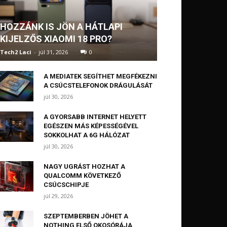
HOZZÁNK IS JÖN A HÁTLAPI
KIJELZŐS XIAOMI 18 PRO?
Tech2 Laci
-
júl 31, 2026
0
A MEDIATEK SEGÍTHET MEGFÉKEZNI
A CSÚCSTELEFONOK DRÁGULÁSÁT
júl 30, 2026
A GYORSABB INTERNET HELYETT
EGÉSZEN MÁS KÉPESSÉGÉVEL
SOKKOLHAT A 6G HÁLÓZAT
júl 30, 2026
NAGY UGRÁST HOZHAT A
QUALCOMM KÖVETKEZŐ
CSÚCSCHIPJE
júl 29, 2026
SZEPTEMBERBEN JÖHET A
NOTHING ELSŐ OKOSÓRÁJA