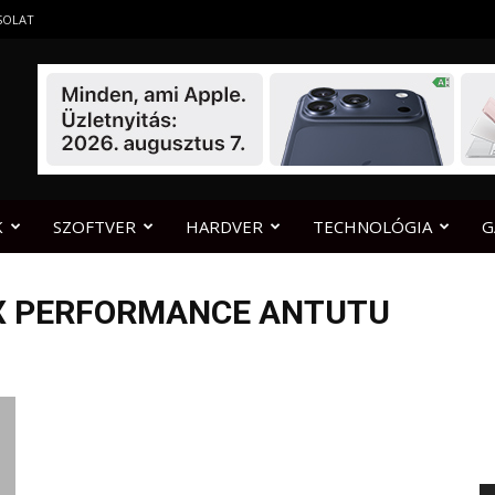
SOLAT
K
SZOFTVER
HARDVER
TECHNOLÓGIA
G
 X PERFORMANCE ANTUTU