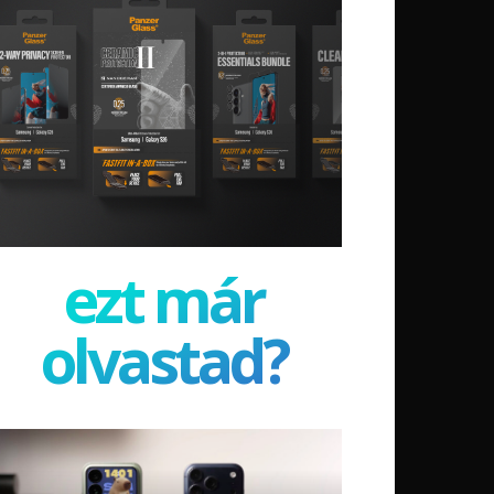
ezt már
olvastad?