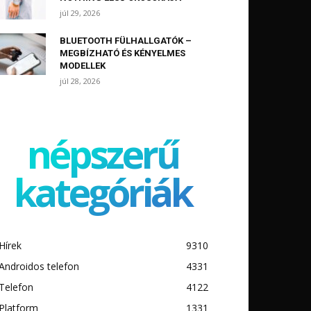
júl 29, 2026
BLUETOOTH FÜLHALLGATÓK –
MEGBÍZHATÓ ÉS KÉNYELMES
MODELLEK
júl 28, 2026
népszerű
kategóriák
Hírek
9310
Androidos telefon
4331
Telefon
4122
Platform
1331