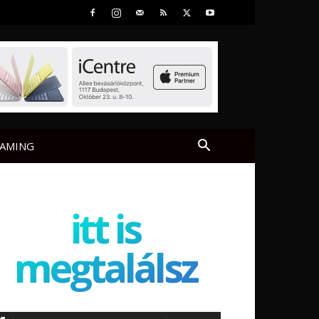
AMING
itt is
megtalálsz