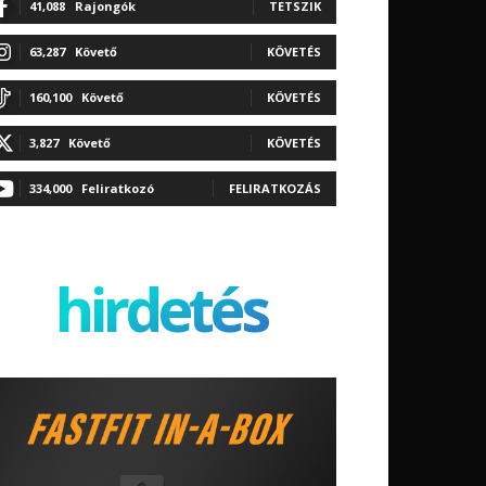
41,088
Rajongók
TETSZIK
63,287
Követő
KÖVETÉS
160,100
Követő
KÖVETÉS
3,827
Követő
KÖVETÉS
334,000
Feliratkozó
FELIRATKOZÁS
hirdetés