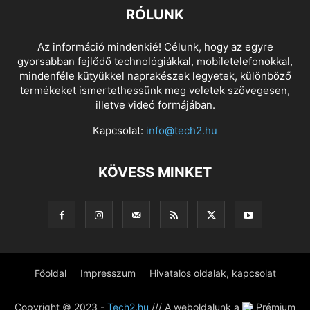
RÓLUNK
Az információ mindenkié! Célunk, hogy az egyre
gyorsabban fejlődő technológiákkal, mobiletelefonokkal,
mindenféle kütyükkel naprakészek legyetek, különböző
termékeket ismertethessünk meg veletek szövegesen,
illetve videó formájában.
Kapcsolat:
info@tech2.hu
KÖVESS MINKET
Főoldal
Impresszum
Hivatalos oldalak, kapcsolat
Copyright © 2023 -
Tech2.hu
/// A weboldalunk a
Prémium