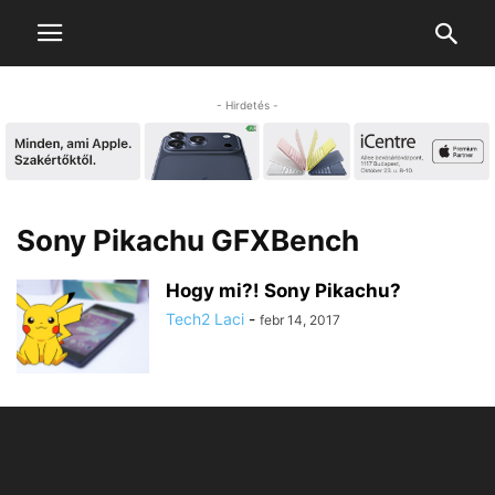
- Hirdetés -
Sony Pikachu GFXBench
Hogy mi?! Sony Pikachu?
Tech2 Laci
-
febr 14, 2017