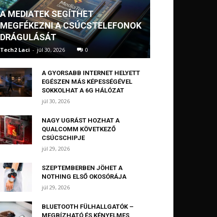
A MEDIATEK SEGÍTHET
MEGFÉKEZNI A CSÚCSTELEFONOK
DRÁGULÁSÁT
Tech2 Laci
-
júl 30, 2026
0
A GYORSABB INTERNET HELYETT
EGÉSZEN MÁS KÉPESSÉGÉVEL
SOKKOLHAT A 6G HÁLÓZAT
júl 30, 2026
NAGY UGRÁST HOZHAT A
QUALCOMM KÖVETKEZŐ
CSÚCSCHIPJE
júl 29, 2026
SZEPTEMBERBEN JÖHET A
NOTHING ELSŐ OKOSÓRÁJA
júl 29, 2026
BLUETOOTH FÜLHALLGATÓK –
MEGBÍZHATÓ ÉS KÉNYELMES