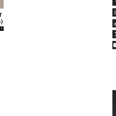
T
)
0