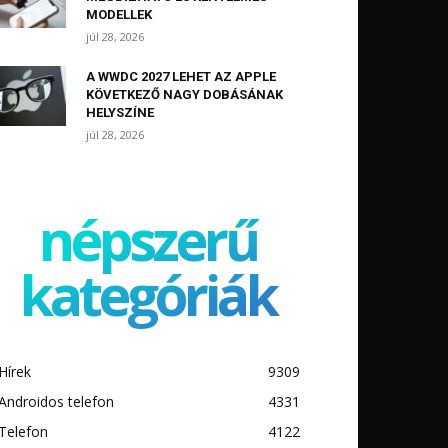
MODELLEK
júl 28, 2026
A WWDC 2027 LEHET AZ APPLE
KÖVETKEZŐ NAGY DOBÁSÁNAK
HELYSZÍNE
júl 28, 2026
népszerű
kategóriák
Hírek
9309
Androidos telefon
4331
Telefon
4122