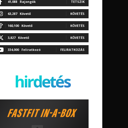
41,088
Rajongók
TETSZIK
63,287
Követő
KÖVETÉS
160,100
Követő
KÖVETÉS
3,827
Követő
KÖVETÉS
334,000
Feliratkozó
FELIRATKOZÁS
hirdetés