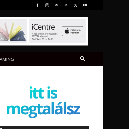
AMING
itt is
megtalálsz