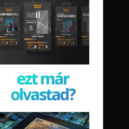
ezt már
olvastad?