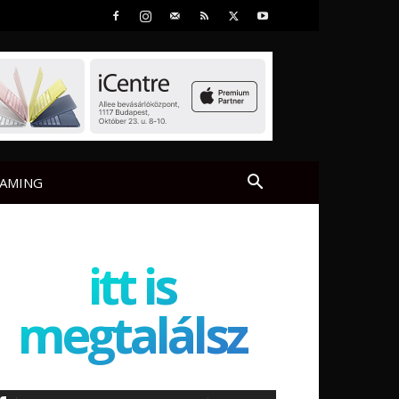
AMING
itt is
megtalálsz