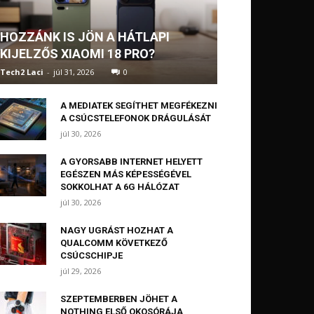
HOZZÁNK IS JÖN A HÁTLAPI
KIJELZŐS XIAOMI 18 PRO?
Tech2 Laci
-
júl 31, 2026
0
A MEDIATEK SEGÍTHET MEGFÉKEZNI
A CSÚCSTELEFONOK DRÁGULÁSÁT
júl 30, 2026
A GYORSABB INTERNET HELYETT
EGÉSZEN MÁS KÉPESSÉGÉVEL
SOKKOLHAT A 6G HÁLÓZAT
júl 30, 2026
NAGY UGRÁST HOZHAT A
QUALCOMM KÖVETKEZŐ
CSÚCSCHIPJE
júl 29, 2026
SZEPTEMBERBEN JÖHET A
NOTHING ELSŐ OKOSÓRÁJA