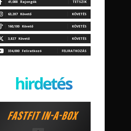
41,088
Rajongók
TETSZIK
63,287
Követő
KÖVETÉS
160,100
Követő
KÖVETÉS
3,827
Követő
KÖVETÉS
334,000
Feliratkozó
FELIRATKOZÁS
hirdetés