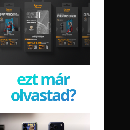
ezt már
olvastad?