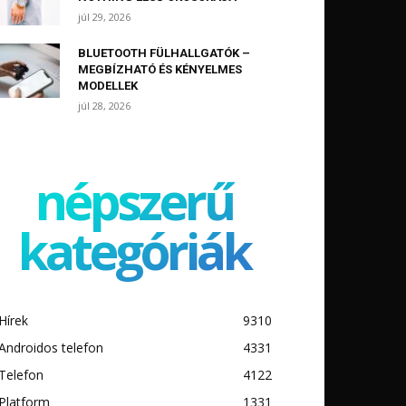
júl 29, 2026
BLUETOOTH FÜLHALLGATÓK –
MEGBÍZHATÓ ÉS KÉNYELMES
MODELLEK
júl 28, 2026
népszerű
kategóriák
Hírek
9310
Androidos telefon
4331
Telefon
4122
Platform
1331