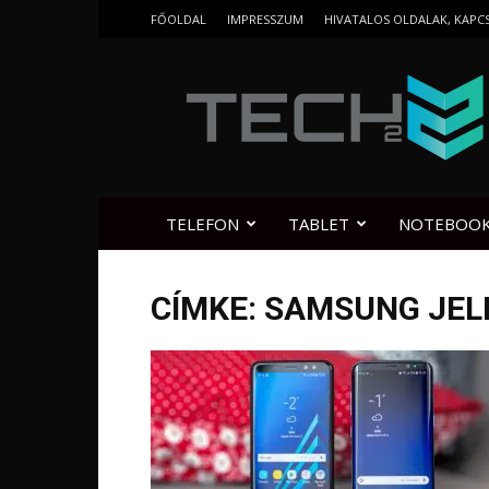
FŐOLDAL
IMPRESSZUM
HIVATALOS OLDALAK, KAPC
Tech2.hu
TELEFON
TABLET
NOTEBOO
CÍMKE: SAMSUNG JEL