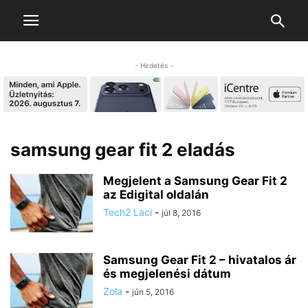
- Hirdetés -
samsung gear fit 2 eladás
Megjelent a Samsung Gear Fit 2
az Edigital oldalán
Tech2 Laci
-
júl 8, 2016
Samsung Gear Fit 2 – hivatalos ár
és megjelenési dátum
Zola
-
jún 5, 2016