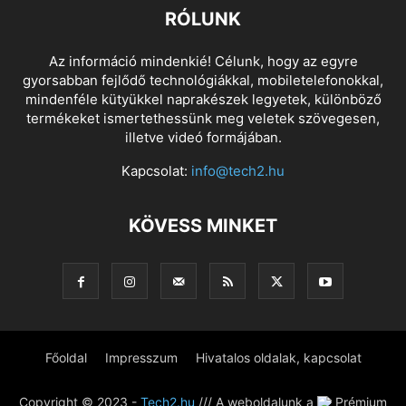
RÓLUNK
Az információ mindenkié! Célunk, hogy az egyre
gyorsabban fejlődő technológiákkal, mobiletelefonokkal,
mindenféle kütyükkel naprakészek legyetek, különböző
termékeket ismertethessünk meg veletek szövegesen,
illetve videó formájában.
Kapcsolat:
info@tech2.hu
KÖVESS MINKET
Főoldal
Impresszum
Hivatalos oldalak, kapcsolat
Copyright © 2023 -
Tech2.hu
/// A weboldalunk a
Prémium