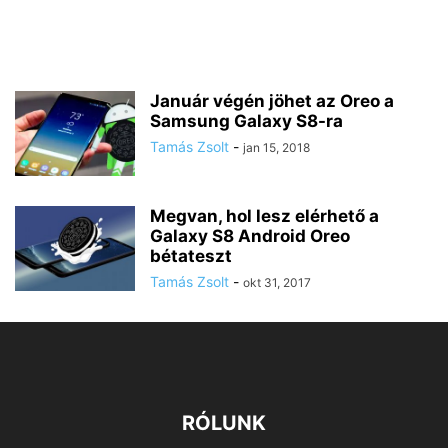
Január végén jöhet az Oreo a
Samsung Galaxy S8-ra
Tamás Zsolt
-
jan 15, 2018
Megvan, hol lesz elérhető a
Galaxy S8 Android Oreo
bétateszt
Tamás Zsolt
-
okt 31, 2017
RÓLUNK