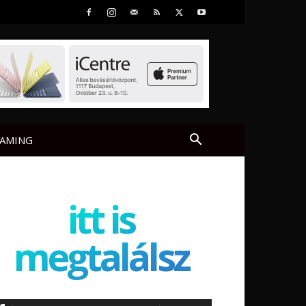
AMING
itt is
megtalálsz