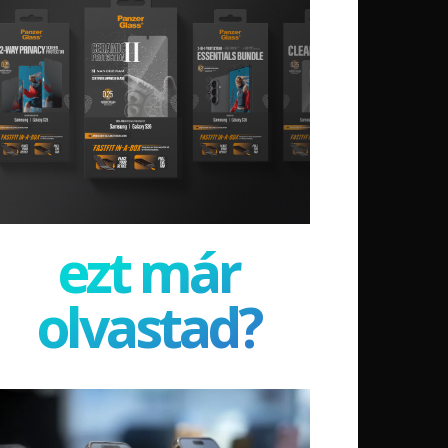
ezt már
olvastad?