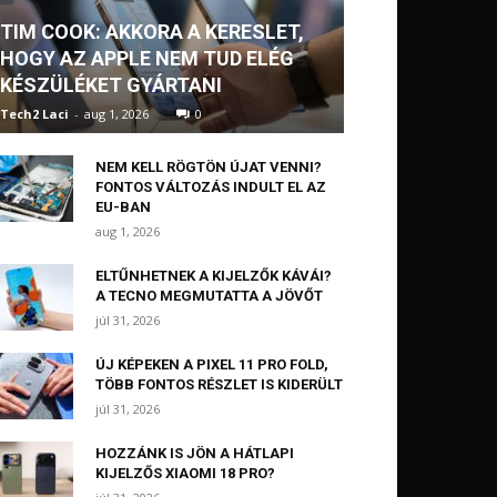
TIM COOK: AKKORA A KERESLET,
HOGY AZ APPLE NEM TUD ELÉG
KÉSZÜLÉKET GYÁRTANI
Tech2 Laci
-
aug 1, 2026
0
NEM KELL RÖGTÖN ÚJAT VENNI?
FONTOS VÁLTOZÁS INDULT EL AZ
EU-BAN
aug 1, 2026
ELTŰNHETNEK A KIJELZŐK KÁVÁI?
A TECNO MEGMUTATTA A JÖVŐT
júl 31, 2026
ÚJ KÉPEKEN A PIXEL 11 PRO FOLD,
TÖBB FONTOS RÉSZLET IS KIDERÜLT
júl 31, 2026
HOZZÁNK IS JÖN A HÁTLAPI
KIJELZŐS XIAOMI 18 PRO?