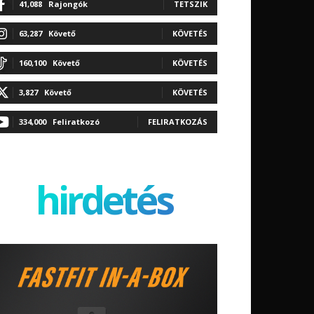
41,088
Rajongók
TETSZIK
63,287
Követő
KÖVETÉS
160,100
Követő
KÖVETÉS
3,827
Követő
KÖVETÉS
334,000
Feliratkozó
FELIRATKOZÁS
hirdetés