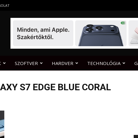
SOLAT
K
SZOFTVER
HARDVER
TECHNOLÓGIA
G
AXY S7 EDGE BLUE CORAL