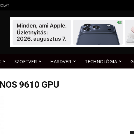
SOLAT
K
SZOFTVER
HARDVER
TECHNOLÓGIA
G
NOS 9610 GPU