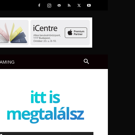
AMING
itt is
megtalálsz