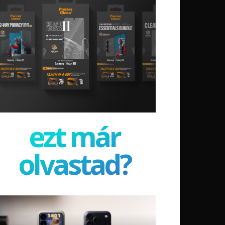
ezt már
olvastad?