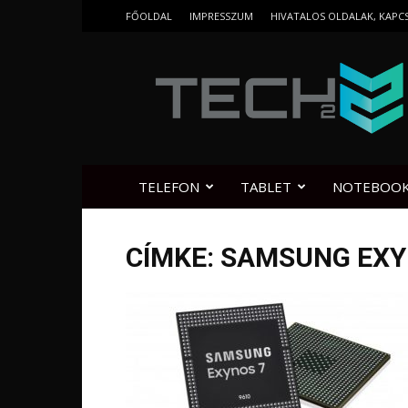
FŐOLDAL
IMPRESSZUM
HIVATALOS OLDALAK, KAPC
Tech2.hu
TELEFON
TABLET
NOTEBOO
CÍMKE: SAMSUNG EXY