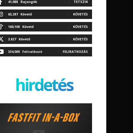
41,088
Rajongók
TETSZIK
63,287
Követő
KÖVETÉS
160,100
Követő
KÖVETÉS
3,827
Követő
KÖVETÉS
334,000
Feliratkozó
FELIRATKOZÁS
hirdetés