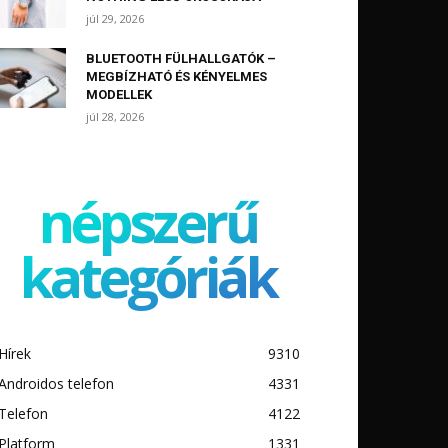
júl 29, 2026
BLUETOOTH FÜLHALLGATÓK –
MEGBÍZHATÓ ÉS KÉNYELMES
MODELLEK
júl 28, 2026
népszerű
kategóriák
Hírek
9310
Androidos telefon
4331
Telefon
4122
Platform
1331