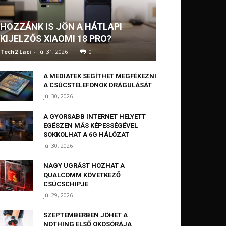
HOZZÁNK IS JÖN A HÁTLAPI
KIJELZŐS XIAOMI 18 PRO?
Tech2 Laci
-
júl 31, 2026
0
A MEDIATEK SEGÍTHET MEGFÉKEZNI
A CSÚCSTELEFONOK DRÁGULÁSÁT
júl 30, 2026
A GYORSABB INTERNET HELYETT
EGÉSZEN MÁS KÉPESSÉGÉVEL
SOKKOLHAT A 6G HÁLÓZAT
júl 30, 2026
NAGY UGRÁST HOZHAT A
QUALCOMM KÖVETKEZŐ
CSÚCSCHIPJE
júl 29, 2026
SZEPTEMBERBEN JÖHET A
NOTHING ELSŐ OKOSÓRÁJA