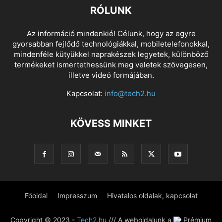
RÓLUNK
Az információ mindenkié! Célunk, hogy az egyre
gyorsabban fejlődő technológiákkal, mobiletelefonokkal,
mindenféle kütyükkel naprakészek legyetek, különböző
termékeket ismertethessünk meg veletek szövegesen,
illetve videó formájában.
Kapcsolat:
info@tech2.hu
KÖVESS MINKET
Főoldal
Impresszum
Hivatalos oldalak, kapcsolat
Copyright © 2023 -
Tech2.hu
/// A weboldalunk a
Prémium