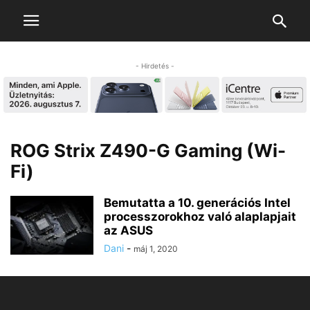
- Hirdetés -
ROG Strix Z490-G Gaming (Wi-
Fi)
Bemutatta a 10. generációs Intel
processzorokhoz való alaplapjait
az ASUS
Dani
-
máj 1, 2020