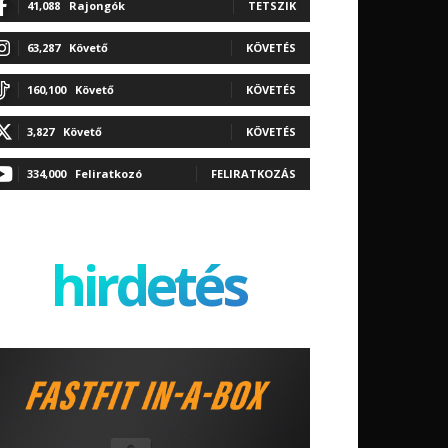
41,088
Rajongók
TETSZIK
63,287
Követő
KÖVETÉS
160,100
Követő
KÖVETÉS
3,827
Követő
KÖVETÉS
334,000
Feliratkozó
FELIRATKOZÁS
hirdetés