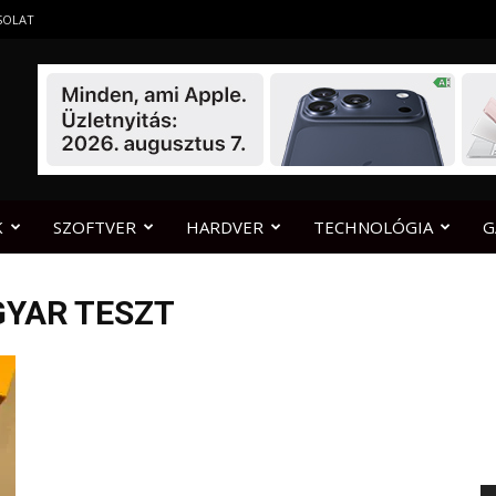
SOLAT
K
SZOFTVER
HARDVER
TECHNOLÓGIA
G
GYAR TESZT