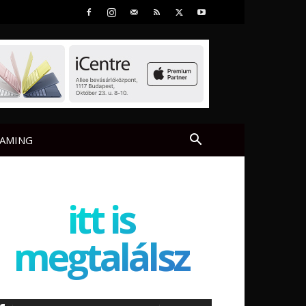
AMING
itt is
megtalálsz