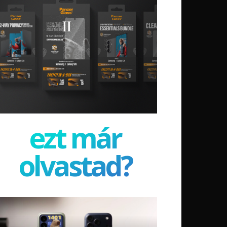
ezt már
olvastad?