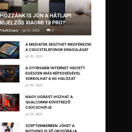
HOZZÁNK IS JÖN A HÁTLAPI
KIJELZŐS XIAOMI 18 PRO?
Tech2 Laci
-
júl 31, 2026
0
A MEDIATEK SEGÍTHET MEGFÉKEZNI
A CSÚCSTELEFONOK DRÁGULÁSÁT
júl 30, 2026
A GYORSABB INTERNET HELYETT
EGÉSZEN MÁS KÉPESSÉGÉVEL
SOKKOLHAT A 6G HÁLÓZAT
júl 30, 2026
NAGY UGRÁST HOZHAT A
QUALCOMM KÖVETKEZŐ
CSÚCSCHIPJE
júl 29, 2026
SZEPTEMBERBEN JÖHET A
NOTHING ELSŐ OKOSÓRÁJA