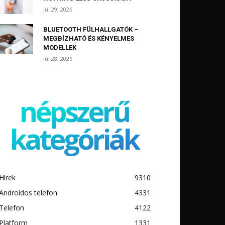
júl 29, 2026
BLUETOOTH FÜLHALLGATÓK –
MEGBÍZHATÓ ÉS KÉNYELMES
MODELLEK
júl 28, 2026
népszerű
kategóriák
Hírek
9310
Androidos telefon
4331
Telefon
4122
Platform
1331