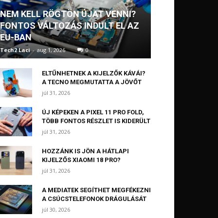
NEM KELL RÖGTÖN ÚJAT VENNI?
FONTOS VÁLTOZÁS INDULT EL AZ
EU-BAN
Tech2 Laci
-
aug 1, 2026
0
ELTŰNHETNEK A KIJELZŐK KÁVÁI?
A TECNO MEGMUTATTA A JÖVŐT
júl 31, 2026
ÚJ KÉPEKEN A PIXEL 11 PRO FOLD,
TÖBB FONTOS RÉSZLET IS KIDERÜLT
júl 31, 2026
HOZZÁNK IS JÖN A HÁTLAPI
KIJELZŐS XIAOMI 18 PRO?
júl 31, 2026
A MEDIATEK SEGÍTHET MEGFÉKEZNI
A CSÚCSTELEFONOK DRÁGULÁSÁT
júl 30, 2026