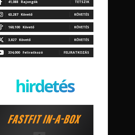
41,088
Rajongók
TETSZIK
63,287
Követő
KÖVETÉS
160,100
Követő
KÖVETÉS
3,827
Követő
KÖVETÉS
334,000
Feliratkozó
FELIRATKOZÁS
hirdetés