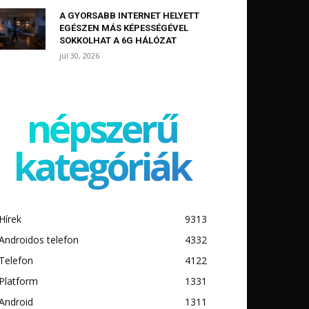
A GYORSABB INTERNET HELYETT
EGÉSZEN MÁS KÉPESSÉGÉVEL
SOKKOLHAT A 6G HÁLÓZAT
júl 30, 2026
népszerű
kategóriák
Hírek
9313
Androidos telefon
4332
Telefon
4122
Platform
1331
Android
1311