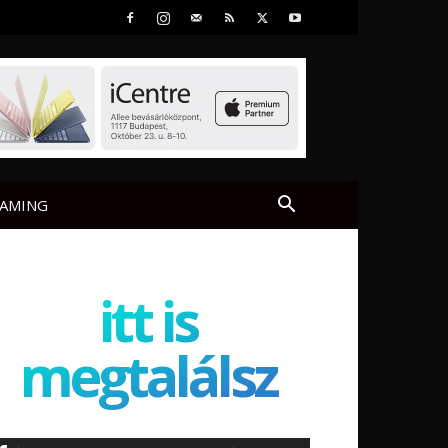
AMING
itt is
megtalálsz