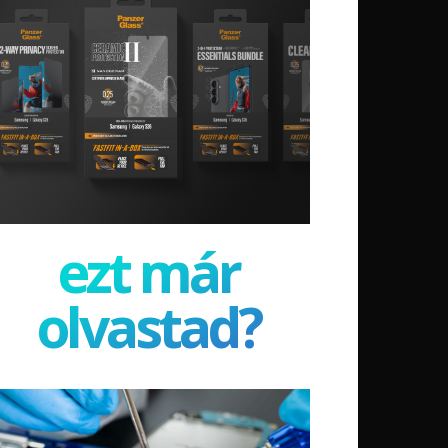
ezt már
olvastad?