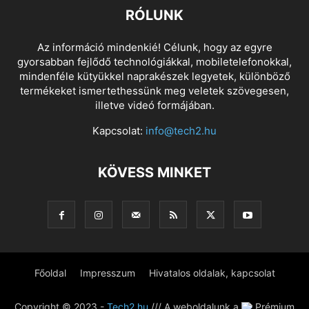
RÓLUNK
Az információ mindenkié! Célunk, hogy az egyre
gyorsabban fejlődő technológiákkal, mobiletelefonokkal,
mindenféle kütyükkel naprakészek legyetek, különböző
termékeket ismertethessünk meg veletek szövegesen,
illetve videó formájában.
Kapcsolat:
info@tech2.hu
KÖVESS MINKET
Főoldal
Impresszum
Hivatalos oldalak, kapcsolat
Copyright © 2023 -
Tech2.hu
/// A weboldalunk a
Prémium