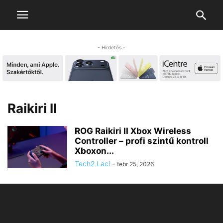
- Hirdetés -
Raikiri II
ROG Raikiri II Xbox Wireless
Controller – profi szintű kontroll
Xboxon...
Tech2 Laci
-
febr 25, 2026