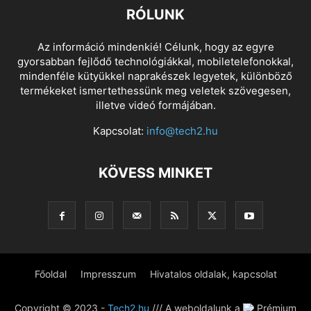
RÓLUNK
Az információ mindenkié! Célunk, hogy az egyre
gyorsabban fejlődő technológiákkal, mobiletelefonokkal,
mindenféle kütyükkel naprakészek legyetek, különböző
termékeket ismertethessünk meg veletek szövegesen,
illetve videó formájában.
Kapcsolat:
info@tech2.hu
KÖVESS MINKET
Főoldal
Impresszum
Hivatalos oldalak, kapcsolat
Copyright © 2023 -
Tech2.hu
/// A weboldalunk a
Prémium