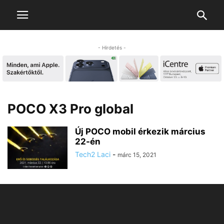
- Hirdetés -
POCO X3 Pro global
Új POCO mobil érkezik március
22-én
Tech2 Laci
-
márc 15, 2021