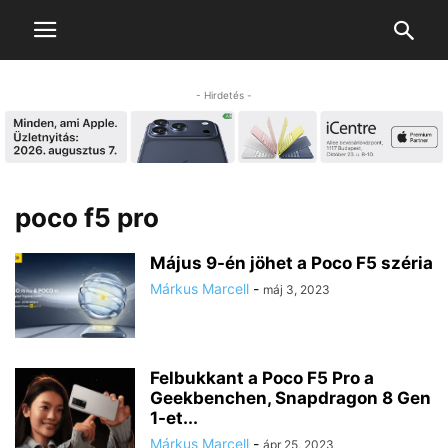
- Hirdetés -
poco f5 pro
Május 9-én jöhet a Poco F5 széria
Márkus Marcell
-
máj 3, 2023
Felbukkant a Poco F5 Pro a
Geekbenchen, Snapdragon 8 Gen
1-et...
Márkus Marcell
-
ápr 25, 2023