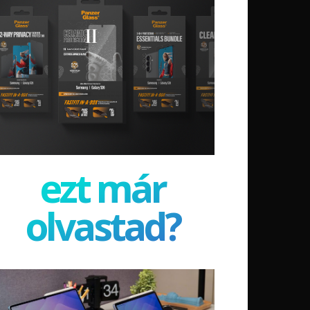
ezt már
olvastad?