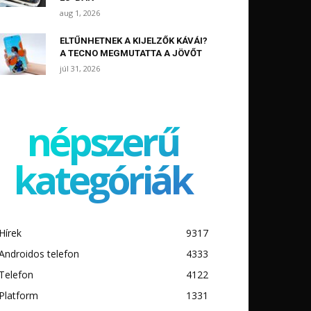
aug 1, 2026
ELTŰNHETNEK A KIJELZŐK KÁVÁI?
A TECNO MEGMUTATTA A JÖVŐT
júl 31, 2026
népszerű
kategóriák
Hírek
9317
Androidos telefon
4333
Telefon
4122
Platform
1331