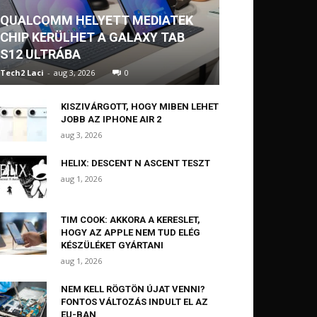
QUALCOMM HELYETT MEDIATEK
CHIP KERÜLHET A GALAXY TAB
S12 ULTRÁBA
Tech2 Laci
-
aug 3, 2026
0
KISZIVÁRGOTT, HOGY MIBEN LEHET
JOBB AZ IPHONE AIR 2
aug 3, 2026
HELIX: DESCENT N ASCENT TESZT
aug 1, 2026
TIM COOK: AKKORA A KERESLET,
HOGY AZ APPLE NEM TUD ELÉG
KÉSZÜLÉKET GYÁRTANI
aug 1, 2026
NEM KELL RÖGTÖN ÚJAT VENNI?
FONTOS VÁLTOZÁS INDULT EL AZ
EU-BAN