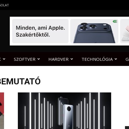
SOLAT
K
SZOFTVER
HARDVER
TECHNOLÓGIA
G
 BEMUTATÓ