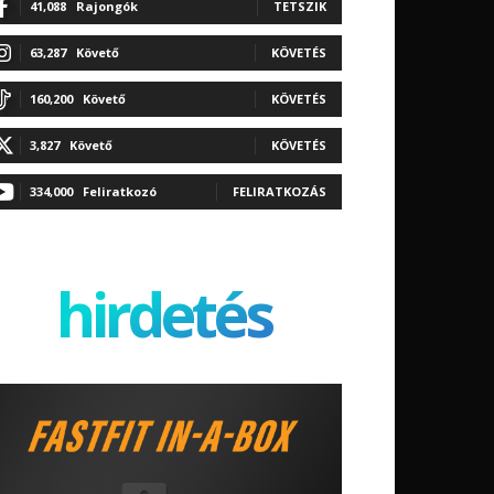
41,088
Rajongók
TETSZIK
63,287
Követő
KÖVETÉS
160,200
Követő
KÖVETÉS
3,827
Követő
KÖVETÉS
334,000
Feliratkozó
FELIRATKOZÁS
hirdetés