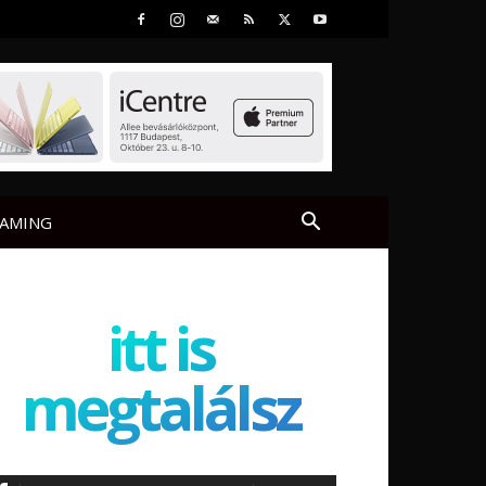
AMING
itt is
megtalálsz