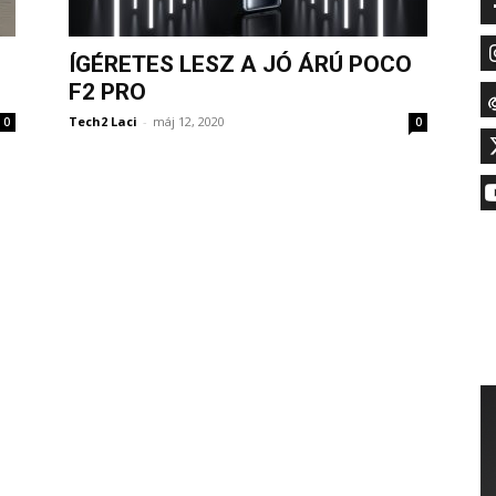
ÍGÉRETES LESZ A JÓ ÁRÚ POCO
F2 PRO
Tech2 Laci
-
máj 12, 2020
0
0