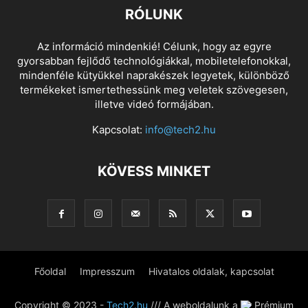
RÓLUNK
Az információ mindenkié! Célunk, hogy az egyre
gyorsabban fejlődő technológiákkal, mobiletelefonokkal,
mindenféle kütyükkel naprakészek legyetek, különböző
termékeket ismertethessünk meg veletek szövegesen,
illetve videó formájában.
Kapcsolat:
info@tech2.hu
KÖVESS MINKET
Főoldal
Impresszum
Hivatalos oldalak, kapcsolat
Copyright © 2023 -
Tech2.hu
/// A weboldalunk a
Prémium