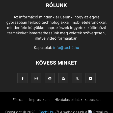
RÓLUNK
Az információ mindenkié! Célunk, hogy az egyre
gyorsabban fejlődő technológiákkal, mobiletelefonokkal,
mindenféle kütyükkel naprakészek legyetek, különböző
termékeket ismertethessünk meg veletek szövegesen,
illetve videó formájában.
Kapcsolat:
info@tech2.hu
KÖVESS MINKET
Főoldal
Impresszum
Hivatalos oldalak, kapcsolat
Copyright © 2023 -
Tech2.hu
/// A weboldalunk a
Prémium