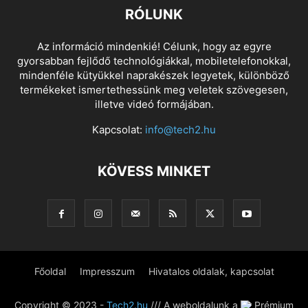
RÓLUNK
Az információ mindenkié! Célunk, hogy az egyre
gyorsabban fejlődő technológiákkal, mobiletelefonokkal,
mindenféle kütyükkel naprakészek legyetek, különböző
termékeket ismertethessünk meg veletek szövegesen,
illetve videó formájában.
Kapcsolat:
info@tech2.hu
KÖVESS MINKET
Főoldal
Impresszum
Hivatalos oldalak, kapcsolat
Copyright © 2023 -
Tech2.hu
/// A weboldalunk a
Prémium