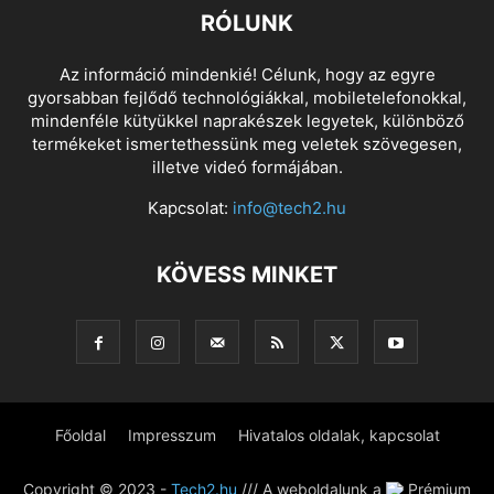
RÓLUNK
Az információ mindenkié! Célunk, hogy az egyre
gyorsabban fejlődő technológiákkal, mobiletelefonokkal,
mindenféle kütyükkel naprakészek legyetek, különböző
termékeket ismertethessünk meg veletek szövegesen,
illetve videó formájában.
Kapcsolat:
info@tech2.hu
KÖVESS MINKET
Főoldal
Impresszum
Hivatalos oldalak, kapcsolat
Copyright © 2023 -
Tech2.hu
/// A weboldalunk a
Prémium