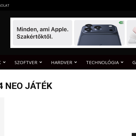
SOLAT
K
SZOFTVER
HARDVER
TECHNOLÓGIA
G
4 NEO JÁTÉK