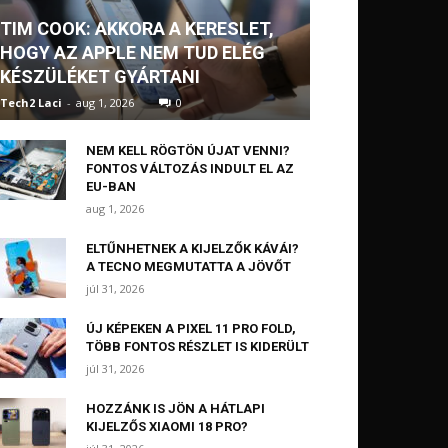
TIM COOK: AKKORA A KERESLET,
HOGY AZ APPLE NEM TUD ELÉG
KÉSZÜLÉKET GYÁRTANI
Tech2 Laci
-
aug 1, 2026
0
NEM KELL RÖGTÖN ÚJAT VENNI?
FONTOS VÁLTOZÁS INDULT EL AZ
EU-BAN
aug 1, 2026
ELTŰNHETNEK A KIJELZŐK KÁVÁI?
A TECNO MEGMUTATTA A JÖVŐT
júl 31, 2026
ÚJ KÉPEKEN A PIXEL 11 PRO FOLD,
TÖBB FONTOS RÉSZLET IS KIDERÜLT
júl 31, 2026
HOZZÁNK IS JÖN A HÁTLAPI
KIJELZŐS XIAOMI 18 PRO?