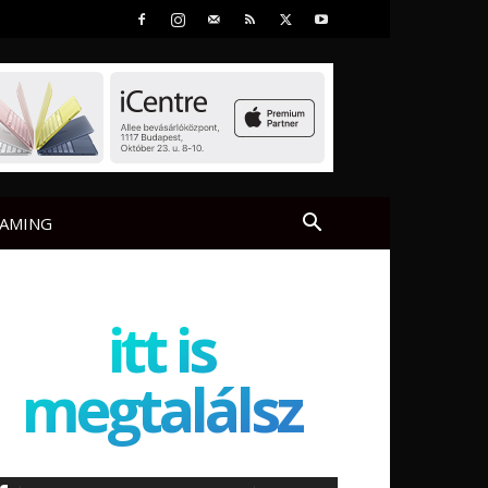
AMING
itt is
megtalálsz