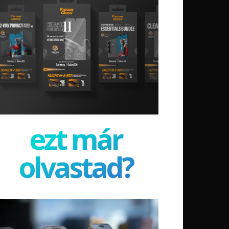
ezt már
olvastad?