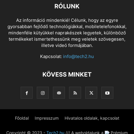
RÓLUNK
Az információ mindenkié! Célunk, hogy az egyre
gyorsabban fejlődő technológiákkal, mobiletelefonokkal,
mindenféle kütyükkel naprakészek legyetek, különböző
termékeket ismertethessünk meg veletek szövegesen,
illetve videó formájában.
Kapcsolat:
info@tech2.hu
KÖVESS MINKET
Főoldal
Impresszum
Hivatalos oldalak, kapcsolat
Copyright © 2023 -
Tech2.hu
/// A weboldalunk a
Prémium