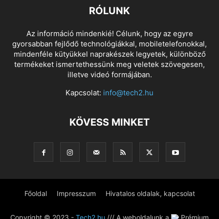
RÓLUNK
Az információ mindenkié! Célunk, hogy az egyre
gyorsabban fejlődő technológiákkal, mobiletelefonokkal,
mindenféle kütyükkel naprakészek legyetek, különböző
termékeket ismertethessünk meg veletek szövegesen,
illetve videó formájában.
Kapcsolat:
info@tech2.hu
KÖVESS MINKET
Főoldal
Impresszum
Hivatalos oldalak, kapcsolat
Copyright © 2023 -
Tech2.hu
/// A weboldalunk a
Prémium