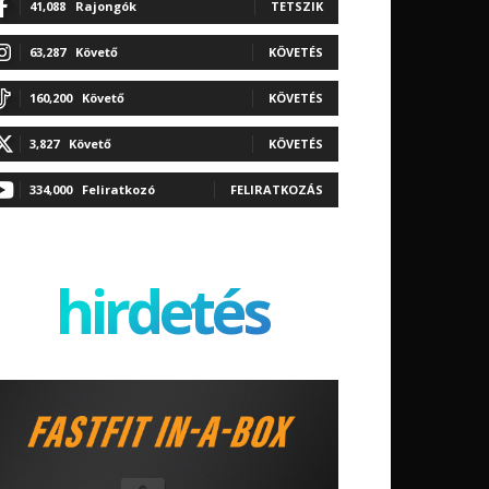
41,088
Rajongók
TETSZIK
63,287
Követő
KÖVETÉS
160,200
Követő
KÖVETÉS
3,827
Követő
KÖVETÉS
334,000
Feliratkozó
FELIRATKOZÁS
hirdetés