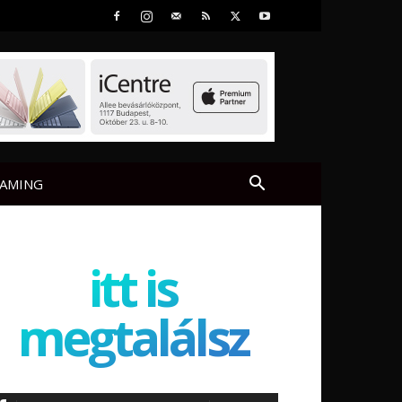
AMING
itt is
megtalálsz