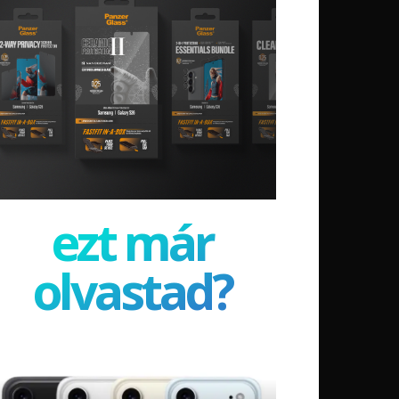
ezt már
olvastad?