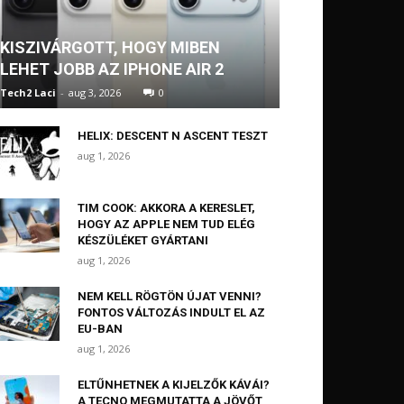
KISZIVÁRGOTT, HOGY MIBEN
LEHET JOBB AZ IPHONE AIR 2
Tech2 Laci
-
aug 3, 2026
0
HELIX: DESCENT N ASCENT TESZT
aug 1, 2026
TIM COOK: AKKORA A KERESLET,
HOGY AZ APPLE NEM TUD ELÉG
KÉSZÜLÉKET GYÁRTANI
aug 1, 2026
NEM KELL RÖGTÖN ÚJAT VENNI?
FONTOS VÁLTOZÁS INDULT EL AZ
EU-BAN
aug 1, 2026
ELTŰNHETNEK A KIJELZŐK KÁVÁI?
A TECNO MEGMUTATTA A JÖVŐT