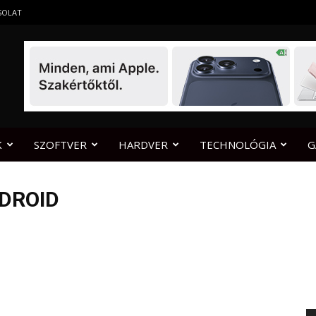
SOLAT
K
SZOFTVER
HARDVER
TECHNOLÓGIA
G
NDROID