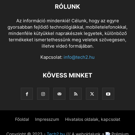
RÓLUNK
Az információ mindenkié! Célunk, hogy az egyre
gyorsabban fejlődő technológiákkal, mobiletelefonokkal,
mindenféle kütyükkel naprakészek legyetek, különböző
termékeket ismertethessünk meg veletek szövegesen,
illetve videó formájában.
Kapcsolat:
info@tech2.hu
KÖVESS MINKET
Főoldal
Impresszum
Hivatalos oldalak, kapcsolat
Copyright © 2023 -
Tech2.hu
/// A weboldalunk a
Prémium