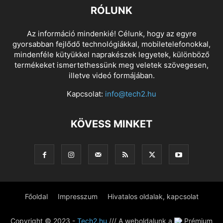
RÓLUNK
Az információ mindenkié! Célunk, hogy az egyre
gyorsabban fejlődő technológiákkal, mobiletelefonokkal,
mindenféle kütyükkel naprakészek legyetek, különböző
termékeket ismertethessünk meg veletek szövegesen,
illetve videó formájában.
Kapcsolat:
info@tech2.hu
KÖVESS MINKET
Főoldal
Impresszum
Hivatalos oldalak, kapcsolat
Copyright © 2023 -
Tech2.hu
/// A weboldalunk a
Prémium