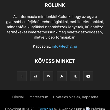
RÓLUNK
Az információ mindenkié! Célunk, hogy az egyre
gyorsabban fejlődő technológiákkal, mobiletelefonokkal,
mindenféle kütyükkel naprakészek legyetek, különböző
termékeket ismertethessünk meg veletek szövegesen,
illetve videó formájában.
Kapcsolat:
info@tech2.hu
KÖVESS MINKET
Főoldal
Impresszum
Hivatalos oldalak, kapcsolat
Copyright © 2023 -
Tech2.hu
/// A weboldalunk a
Prémium